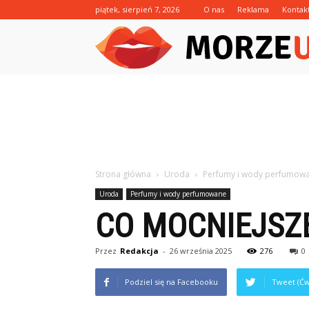
piątek, sierpień 7, 2026
O nas
Reklama
Kontak
Strona główna
Uroda
Perfumy i wody perfumow
Uroda
Perfumy i wody perfumowane
CO MOCNIEJSZ
Przez
Redakcja
-
26 września 2025
276
0
Podziel się na Facebooku
Tweet (Ćw