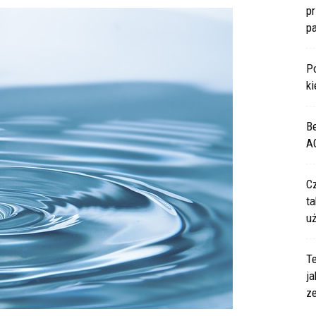
p
p
P
ki
B
A
C
ta
u
Te
ja
z