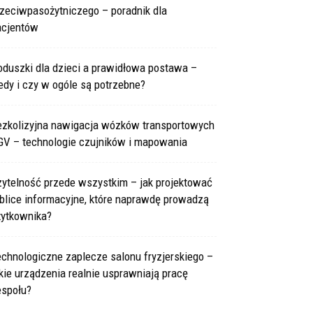
rzeciwpasożytniczego – poradnik dla
acjentów
oduszki dla dzieci a prawidłowa postawa –
edy i czy w ogóle są potrzebne?
ezkolizyjna nawigacja wózków transportowych
GV – technologie czujników i mapowania
zytelność przede wszystkim – jak projektować
blice informacyjne, które naprawdę prowadzą
żytkownika?
chnologiczne zaplecze salonu fryzjerskiego –
kie urządzenia realnie usprawniają pracę
espołu?