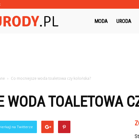
t
Morzeurody.pl
MODA
URODA
ane
Co mocniejsze woda toaletowa czy kolońska?
E WODA TOALETOWA C
Z
ierkaj) na Twitterze
S