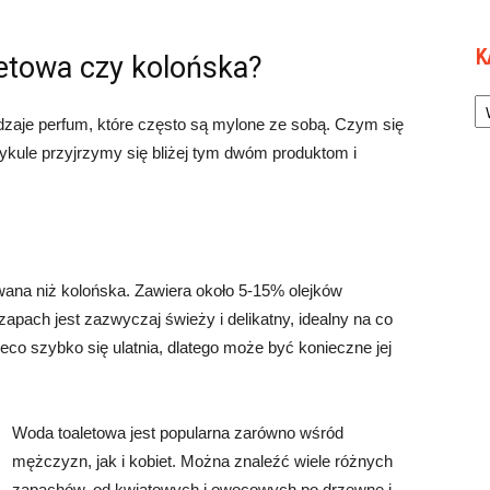
K
etowa czy kolońska?
Ka
dzaje perfum, które często są mylone ze sobą. Czym się
rtykule przyjrzymy się bliżej tym dwóm produktom i
owana niż kolońska. Zawiera około 5-15% olejków
pach jest zazwyczaj świeży i delikatny, idealny na co
nieco szybko się ulatnia, dlatego może być konieczne jej
Woda toaletowa jest popularna zarówno wśród
mężczyzn, jak i kobiet. Można znaleźć wiele różnych
zapachów, od kwiatowych i owocowych po drzewne i