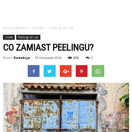
Strona główna
Uroda
Peelingi do rąk
Uroda
Peelingi do rąk
CO ZAMIAST PEELINGU?
Przez
Redakcja
-
18 listopada 2024
436
0