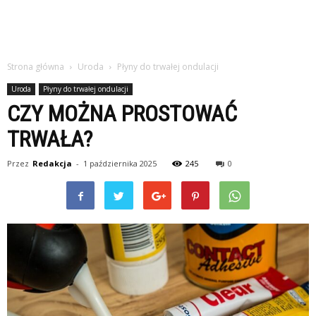
Strona główna
Uroda
Płyny do trwałej ondulacji
Uroda
Płyny do trwałej ondulacji
CZY MOŻNA PROSTOWAĆ
TRWAŁA?
Przez
Redakcja
-
1 października 2025
245
0