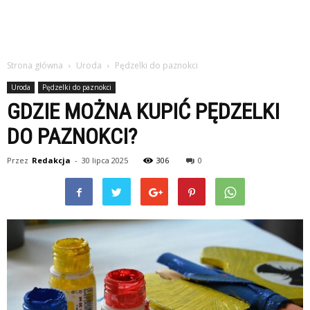
Strona główna
Uroda
Pędzelki do paznokci
Uroda
Pędzelki do paznokci
GDZIE MOŻNA KUPIĆ PĘDZELKI
DO PAZNOKCI?
Przez
Redakcja
-
30 lipca 2025
306
0