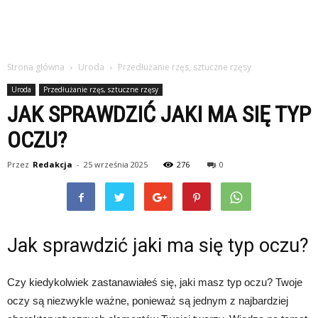
Strona główna
Uroda
Przedłużanie rzęs, sztuczne rzęsy
Uroda
Przedłużanie rzęs, sztuczne rzęsy
JAK SPRAWDZIĆ JAKI MA SIĘ TYP
OCZU?
Przez
Redakcja
-
25 września 2025
276
0
Jak sprawdzić jaki ma się typ oczu?
Czy kiedykolwiek zastanawiałeś się, jaki masz typ oczu? Twoje
oczy są niezwykle ważne, ponieważ są jednym z najbardziej