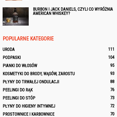
BURBON I JACK DANIELS, CZYLI CO WYRÓŻNIA
AMERICAN WHISKEY?
POPULARNE KATEGORIE
111
URODA
104
PODPASKI
95
PIANKI DO WŁOSÓW
93
KOSMETYKI DO BRODY, WĄSÓW, ZAROSTU
88
PŁYNY DO TRWAŁEJ ONDULACJI
76
PEELINGI DO RĄK
73
PEELINGI DO STÓP
72
PŁYNY DO HIGIENY INTYMNEJ
70
PROSTOWNICE I KARBOWNICE