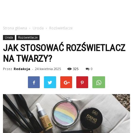
Strona główna
Uroda
Rozświetlacze
Uroda
Rozświetlacze
JAK STOSOWAĆ ROZŚWIETLACZ
NA TWARZY?
Przez
Redakcja
-
24 kwietnia 2025
325
0