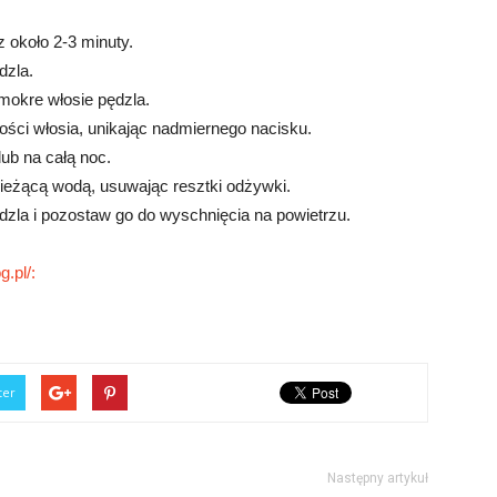
 około 2-3 minuty.
dzla.
 mokre włosie pędzla.
ości włosia, unikając nadmiernego nacisku.
ub na całą noc.
bieżącą wodą, usuwając resztki odżywki.
ędzla i pozostaw go do wyschnięcia na powietrzu.
.pl/:
ter
Następny artykuł