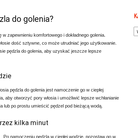
K
zla do golenia?
Ka
ę w zapewnieniu komfortowego i dokładnego golenia.
osie dość sztywne, co może utrudniać jego użytkowanie.
sie pędzla do golenia, aby uzyskać jeszcze lepsze
dzie
ia pędzla do golenia jest namoczenie go w ciepłej
, aby otworzyć pory włosia i umożliwić lepsze wchłanianie
ia lub po prostu umieścić pędzel pod bieżącą wodą.
rzez kilka minut
Po namoczeniu pędzla w ciepłej wodzie, pozostaw go w