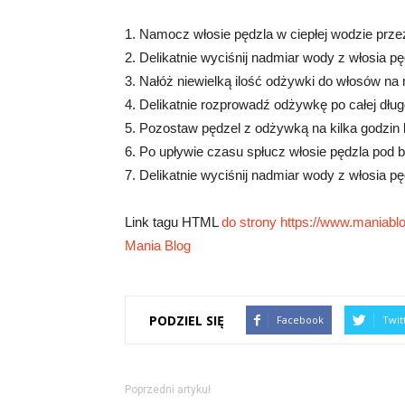
1. Namocz włosie pędzla w ciepłej wodzie przez
2. Delikatnie wyciśnij nadmiar wody z włosia pę
3. Nałóż niewielką ilość odżywki do włosów na
4. Delikatnie rozprowadź odżywkę po całej dług
5. Pozostaw pędzel z odżywką na kilka godzin l
6. Po upływie czasu spłucz włosie pędzla pod 
7. Delikatnie wyciśnij nadmiar wody z włosia p
Link tagu HTML
do strony https://www.maniablog
Mania Blog
PODZIEL SIĘ
Facebook
Twit
Poprzedni artykuł