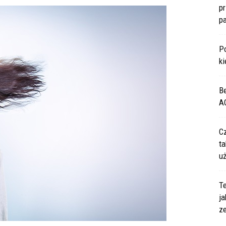
p
p
P
ki
B
A
C
ta
u
Te
ja
z