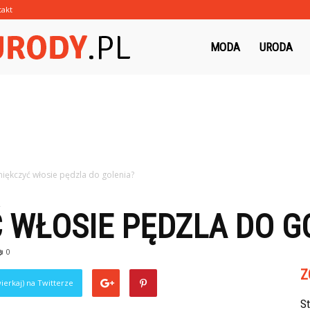
takt
Morzeurody.pl
MODA
URODA
miękczyć włosie pędzla do golenia?
 WŁOSIE PĘDZLA DO G
0
Z
ierkaj) na Twitterze
S