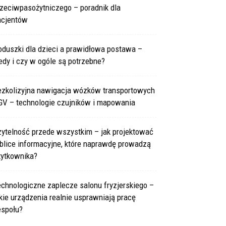
rzeciwpasożytniczego – poradnik dla
acjentów
oduszki dla dzieci a prawidłowa postawa –
edy i czy w ogóle są potrzebne?
ezkolizyjna nawigacja wózków transportowych
GV – technologie czujników i mapowania
zytelność przede wszystkim – jak projektować
blice informacyjne, które naprawdę prowadzą
żytkownika?
chnologiczne zaplecze salonu fryzjerskiego –
kie urządzenia realnie usprawniają pracę
espołu?