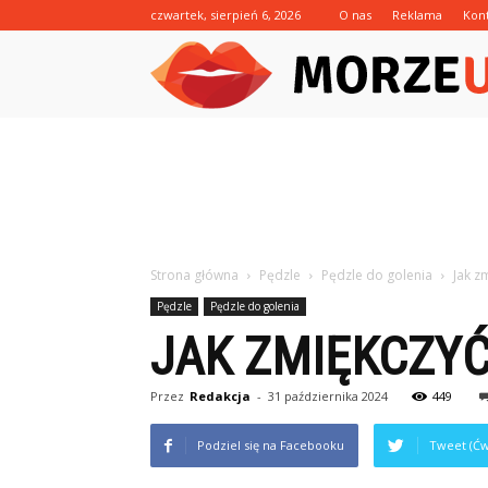
czwartek, sierpień 6, 2026
O nas
Reklama
Kon
Strona główna
Pędzle
Pędzle do golenia
Jak z
Pędzle
Pędzle do golenia
JAK ZMIĘKCZYĆ
Przez
Redakcja
-
31 października 2024
449
Podziel się na Facebooku
Tweet (Ćw