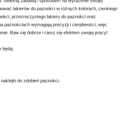
ć świetną zabawą i sposobem na wyrażenie swojej
bować lakierów do paznokci w różnych kolorach, cienkiego
okci, przezroczystego lakieru do paznokci oraz
na paznokciach wymagają precyzji i cierpliwości, więc
ie. Baw się dobrze i ciesz się efektem swojej pracy!
e będą:
 naklejki do zdobień paznokci.