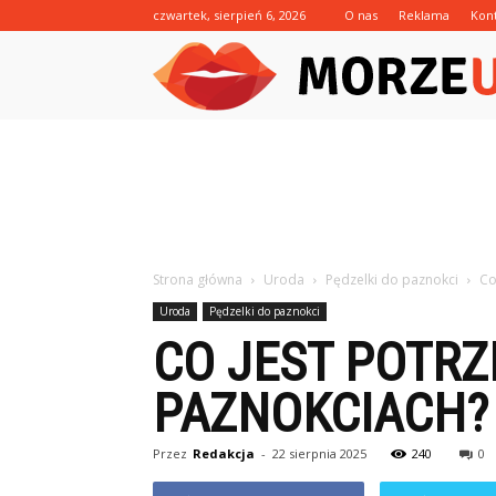
czwartek, sierpień 6, 2026
O nas
Reklama
Kon
Strona główna
Uroda
Pędzelki do paznokci
Co
Uroda
Pędzelki do paznokci
CO JEST POTRZ
PAZNOKCIACH?
Przez
Redakcja
-
22 sierpnia 2025
240
0