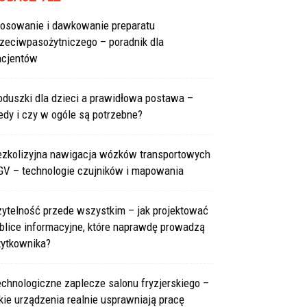
tosowanie i dawkowanie preparatu
rzeciwpasożytniczego – poradnik dla
acjentów
oduszki dla dzieci a prawidłowa postawa –
edy i czy w ogóle są potrzebne?
ezkolizyjna nawigacja wózków transportowych
GV – technologie czujników i mapowania
zytelność przede wszystkim – jak projektować
blice informacyjne, które naprawdę prowadzą
żytkownika?
chnologiczne zaplecze salonu fryzjerskiego –
kie urządzenia realnie usprawniają pracę