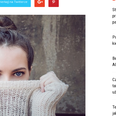
ierkaj) na Twitterze
S
p
p
P
ki
B
A
C
ta
u
Te
ja