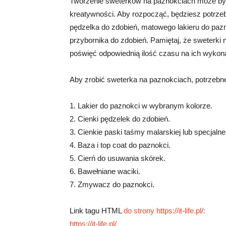
Tworzenie sweterków na paznokciach może by
kreatywności. Aby rozpocząć, będziesz potrze
pędzelka do zdobień, matowego lakieru do pazn
przybornika do zdobień. Pamiętaj, że sweterki 
poświęć odpowiednią ilość czasu na ich wykonan
Aby zrobić sweterka na paznokciach, potrzebn
1. Lakier do paznokci w wybranym kolorze.
2. Cienki pędzelek do zdobień.
3. Cienkie paski taśmy malarskiej lub specjalne
4. Baza i top coat do paznokci.
5. Cierń do usuwania skórek.
6. Bawełniane waciki.
7. Zmywacz do paznokci.
Link tagu HTML
do strony https://it-life.pl/:
https://it-life.pl/