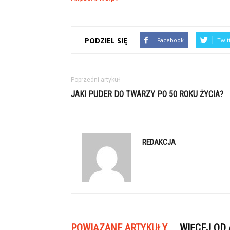
PODZIEL SIĘ
Facebook
Twit
Poprzedni artykuł
JAKI PUDER DO TWARZY PO 50 ROKU ŻYCIA?
REDAKCJA
POWIĄZANE ARTYKUŁY
WIĘCEJ OD