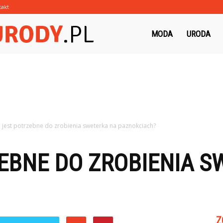
takt
Morzeurody.pl
MODA
URODA
 jest potrzebne do zrobienia sweterka na paznokciach?
EBNE DO ZROBIENIA S
Z