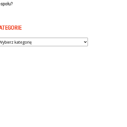
espołu?
ATEGORIE
tegorie