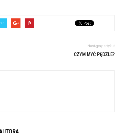
ter
Następny artykuł
CZYM MYĆ PĘDZLE?
 AUTORA