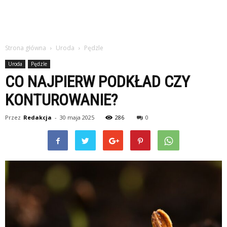
Strona główna
Uroda
Pędzle
Uroda
Pędzle
CO NAJPIERW PODKŁAD CZY
KONTUROWANIE?
Przez
Redakcja
-
30 maja 2025
286
0