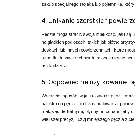
zakup specjalnego stojaka lub pojemnika, któr
4. Unikanie szorstkich powierz
Pędzle mogą stracić swoją miękkość, jeśli są 
na gładkich podłożach, takich jak płótno artyst
deskach lub innych powierzchniach, które mog
szorstkich powierzchniach, rozważ użycie pędzl
uszkodzenia.
5. Odpowiednie użytkowanie pę
Wreszcie, sposób, w jaki używasz pędzli, moż
nacisku na pędzel podczas malowania, poniew
malować delikatnymi, płynnymi ruchami, aby un
większej precyzji, użyj mniejszego pędzla z c