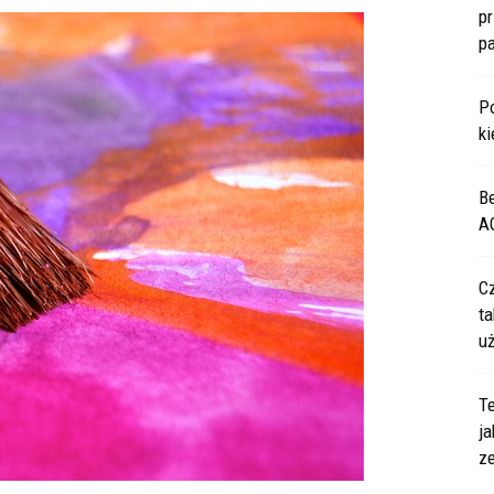
p
p
P
ki
B
A
C
ta
u
Te
ja
z