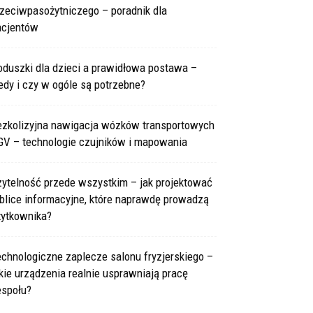
rzeciwpasożytniczego – poradnik dla
acjentów
oduszki dla dzieci a prawidłowa postawa –
edy i czy w ogóle są potrzebne?
ezkolizyjna nawigacja wózków transportowych
GV – technologie czujników i mapowania
zytelność przede wszystkim – jak projektować
blice informacyjne, które naprawdę prowadzą
żytkownika?
chnologiczne zaplecze salonu fryzjerskiego –
kie urządzenia realnie usprawniają pracę
espołu?