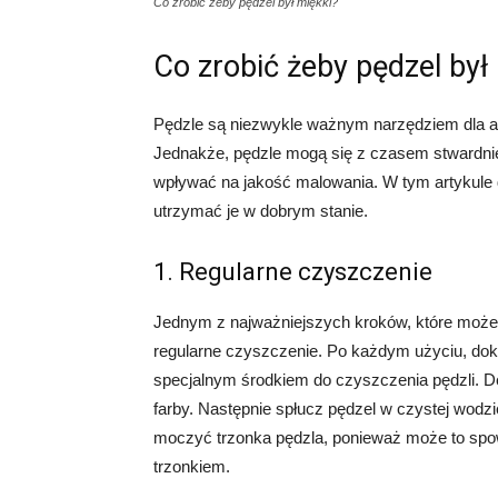
Co zrobić żeby pędzel był miękki?
Co zrobić żeby pędzel był
Pędzle są niezwykle ważnym narzędziem dla art
Jednakże, pędzle mogą się z czasem stwardnieć
wpływać na jakość malowania. W tym artykule 
utrzymać je w dobrym stanie.
1. Regularne czyszczenie
Jednym z najważniejszych kroków, które możes
regularne czyszczenie. Po każdym użyciu, dokł
specjalnym środkiem do czyszczenia pędzli. De
farby. Następnie spłucz pędzel w czystej wodzie
moczyć trzonka pędzla, ponieważ może to spow
trzonkiem.