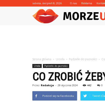
sobota, sierpień 8, 2026
O nas
Reklama
Kontak
Strona główna
Uroda
Pędzelki do paznokci
Co
Uroda
Pędzelki do paznokci
CO ZROBIĆ ŻEB
Przez
Redakcja
-
28 stycznia 2024
442
0
Podziel się na Facebooku
Tweet (Ćw