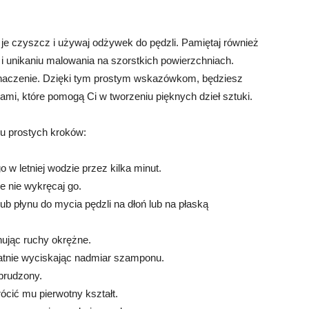
 je czyszcz i używaj odżywek do pędzli. Pamiętaj również
i unikaniu malowania na szorstkich powierzchniach.
naczenie. Dzięki tym prostym wskazówkom, będziesz
ami, które pomogą Ci w tworzeniu pięknych dzieł sztuki.
ku prostych kroków:
w letniej wodzie przez kilka minut.
le nie wykręcaj go.
ub płynu do mycia pędzli na dłoń lub na płaską
ując ruchy okrężne.
ikatnie wyciskając nadmiar szamponu.
abrudzony.
ócić mu pierwotny kształt.