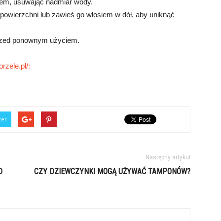
kiem, usuwając nadmiar wody.
 powierzchni lub zawieś go włosiem w dół, aby uniknąć
 przed ponownym użyciem.
rzele.pl/:
ter
Następny artykuł
D
CZY DZIEWCZYNKI MOGĄ UŻYWAĆ TAMPONÓW?