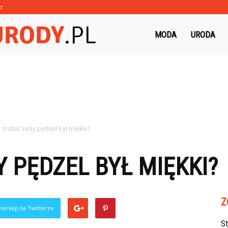
t
Morzeurody.pl
MODA
URODA
 zrobić żeby pędzel był miękki?
Y PĘDZEL BYŁ MIĘKKI?
Z
ierkaj) na Twitterze
S