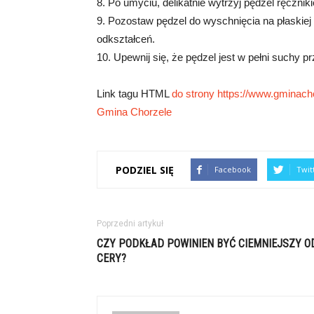
8. Po umyciu, delikatnie wytrzyj pędzel ręczni
9. Pozostaw pędzel do wyschnięcia na płaskiej
odkształceń.
10. Upewnij się, że pędzel jest w pełni suchy
Link tagu HTML
do strony https://www.gminacho
Gmina Chorzele
PODZIEL SIĘ
Facebook
Twit
Poprzedni artykuł
CZY PODKŁAD POWINIEN BYĆ CIEMNIEJSZY O
CERY?