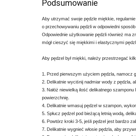
Podsumowanie
Aby utrzymać swoje pędzle miękkie, regularnie
o przechowywaniu pędzli w odpowiedni sposób 
Odpowiednie użytkowanie pędzli również ma z
mógł cieszyć się miękkimi i elastycznymi pędzl
Aby pędzel był miękki, należy przestrzegać kil
1. Przed pierwszym użyciem pędzla, namocz go 
2. Delikatnie wyciśnij nadmiar wody z pędzla, a
3. Nałóż niewielką ilość delikatnego szamponu l
powierzchnię.
4. Delikatnie wmasuj pędzel w szampon, wykon
5. Spłucz pędzel pod bieżącą letnią wodą, del
6. Powtórz kroki 3-5, jeśli pędzel jest bardzo z
7. Delikatnie wygnieć włosie pędzla, aby przywr