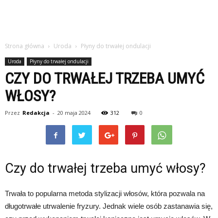
Strona główna
Uroda
Płyny do trwałej ondulacji
Uroda
Płyny do trwałej ondulacji
CZY DO TRWAŁEJ TRZEBA UMYĆ
WŁOSY?
Przez
Redakcja
-
20 maja 2024
312
0
Czy do trwałej trzeba umyć włosy?
Trwała to popularna metoda stylizacji włosów, która pozwala na
długotrwałe utrwalenie fryzury. Jednak wiele osób zastanawia się,