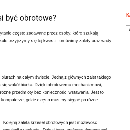
K
si być obrotowe?
Ka
pytanie często zadawane przez osoby, które szukają
kule przyjrzymy się tej kwestii i omówimy zalety oraz wady
iurach na całym świecie. Jedną z głównych zalet takiego
 się wokół biurka. Dzięki obrotowemu mechanizmowi,
różne przedmioty bez konieczności wstawania. Jest to
 komputerze, gdzie często musimy sięgać po różne
Kolejną zaletą krzeseł obrotowych jest możliwość
regulacji wysokości. Dzięki temu możemy dostosować