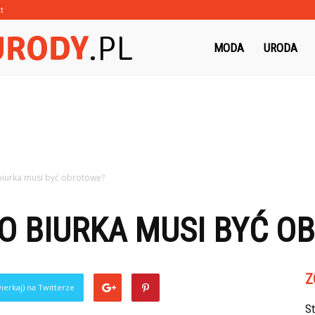
t
Morzeurody.pl
MODA
URODA
biurka musi być obrotowe?
O BIURKA MUSI BYĆ O
Z
ierkaj) na Twitterze
S