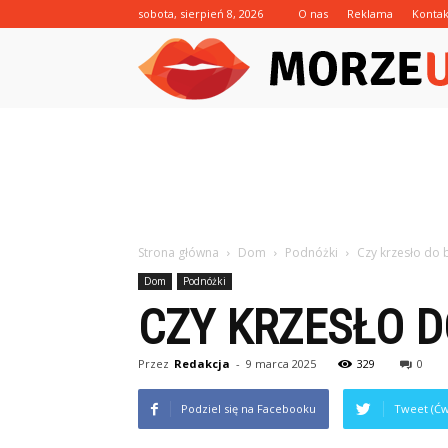
sobota, sierpień 8, 2026
O nas
Reklama
Kontak
Strona główna
Dom
Podnóżki
Czy krzesło do 
Dom
Podnóżki
CZY KRZESŁO D
Przez
Redakcja
-
9 marca 2025
329
0
Podziel się na Facebooku
Tweet (Ćw