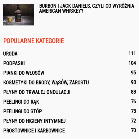
BURBON I JACK DANIELS, CZYLI CO WYRÓŻNIA
AMERICAN WHISKEY?
POPULARNE KATEGORIE
111
URODA
104
PODPASKI
95
PIANKI DO WŁOSÓW
93
KOSMETYKI DO BRODY, WĄSÓW, ZAROSTU
88
PŁYNY DO TRWAŁEJ ONDULACJI
76
PEELINGI DO RĄK
73
PEELINGI DO STÓP
72
PŁYNY DO HIGIENY INTYMNEJ
70
PROSTOWNICE I KARBOWNICE