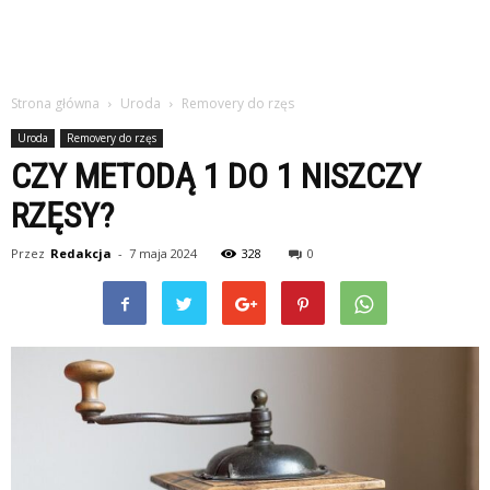
Strona główna
Uroda
Removery do rzęs
Uroda
Removery do rzęs
CZY METODĄ 1 DO 1 NISZCZY
RZĘSY?
Przez
Redakcja
-
7 maja 2024
328
0