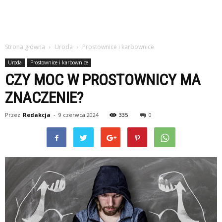
Strona główna
Uroda
Prostownice i karbownice
Uroda
Prostownice i karbownice
CZY MOC W PROSTOWNICY MA
ZNACZENIE?
Przez
Redakcja
-
9 czerwca 2024
335
0