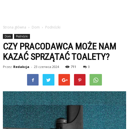
Strona główna
Dom
Podnóżki
Dom
Podnóżki
CZY PRACODAWCA MOŻE NAM
KAZAĆ SPRZĄTAĆ TOALETY?
Przez
Redakcja
-
23 czerwca 2024
711
0