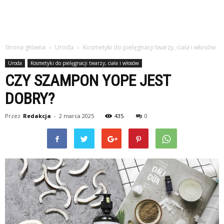
Strona główna
Uroda
Kosmetyki do pielęgnacji twarzy, ciała i włosów
Uroda
Kosmetyki do pielęgnacji twarzy, ciała i włosów
CZY SZAMPON YOPE JEST
DOBRY?
Przez
Redakcja
-
2 marca 2025
435
0