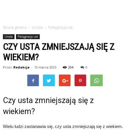
Strona główna
Uroda
Pielęgnacja ust
Uroda
Pielęgnacja ust
CZY USTA ZMNIEJSZAJĄ SIĘ Z
WIEKIEM?
Przez
Redakcja
-
13 marca 2025
204
0
Czy usta zmniejszają się z
wiekiem?
Wielu ludzi zastanawia się, czy usta zmniejszają się z wiekiem.