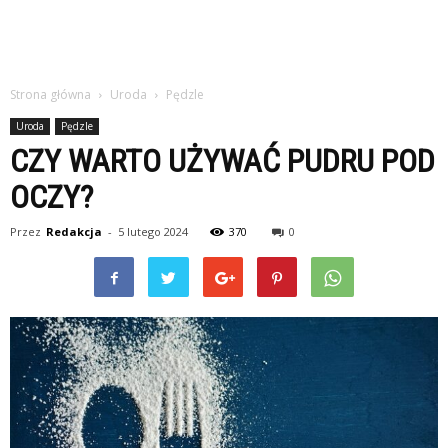
Strona główna
Uroda
Pędzle
Uroda
Pędzle
CZY WARTO UŻYWAĆ PUDRU POD
OCZY?
Przez
Redakcja
-
5 lutego 2024
370
0