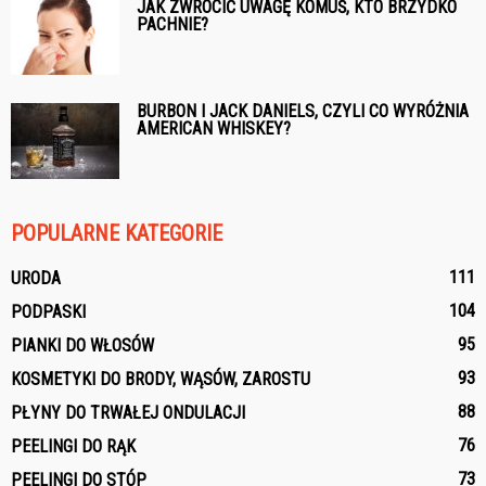
JAK ZWRÓCIĆ UWAGĘ KOMUŚ, KTO BRZYDKO
PACHNIE?
BURBON I JACK DANIELS, CZYLI CO WYRÓŻNIA
AMERICAN WHISKEY?
POPULARNE KATEGORIE
111
URODA
104
PODPASKI
95
PIANKI DO WŁOSÓW
93
KOSMETYKI DO BRODY, WĄSÓW, ZAROSTU
88
PŁYNY DO TRWAŁEJ ONDULACJI
76
PEELINGI DO RĄK
73
PEELINGI DO STÓP