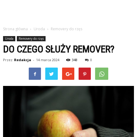
Strona główna
Uroda
Removery do rzęs
Uroda
Removery do rzęs
DO CZEGO SŁUŻY REMOVER?
Przez
Redakcja
-
14 marca 2024
348
0