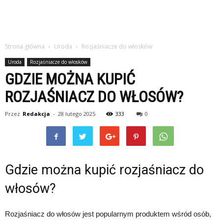
Strona główna
Uroda
Rozjaśniacze do włosków
Uroda
Rozjaśniacze do włosków
GDZIE MOŻNA KUPIĆ
ROZJAŚNIACZ DO WŁOSÓW?
Przez
Redakcja
-
28 lutego 2025
333
0
Gdzie można kupić rozjaśniacz do
włosów?
Rozjaśniacz do włosów jest popularnym produktem wśród osób,