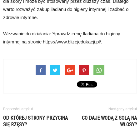
dla skóry i może być stosowany przez dłuższy czas. Dlatego
warto rozważyć zakup iladianu do higieny intymnej i zadbać o
zdrowie intymne.
Wezwanie do działania: Sprawdź cenę Iladiana do higieny
intymnej na stronie https://www.blizejedukacji.pl/.
Poprzedni artykuł
Następny artykuł
OD KTÓREJ STRONY PRZYCINA
CO DAJE WODĄ Z SOLĄ NA
SIĘ RZĘSY?
WŁOSY?