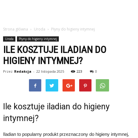
Strona główna
Uroda
Płyny do higieny intymnej
Uroda
Płyny do higieny intymnej
ILE KOSZTUJE ILADIAN DO
HIGIENY INTYMNEJ?
Przez
Redakcja
-
22 listopada 2025
223
0
Ile kosztuje iladian do higieny
intymnej?
Iladian to popularny produkt przeznaczony do higieny intymnej,