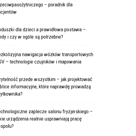
rzeciwpasożytniczego – poradnik dla
acjentów
oduszki dla dzieci a prawidłowa postawa –
edy i czy w ogóle są potrzebne?
ezkolizyjna nawigacja wózków transportowych
GV – technologie czujników i mapowania
zytelność przede wszystkim – jak projektować
blice informacyjne, które naprawdę prowadzą
żytkownika?
chnologiczne zaplecze salonu fryzjerskiego –
kie urządzenia realnie usprawniają pracę
espołu?