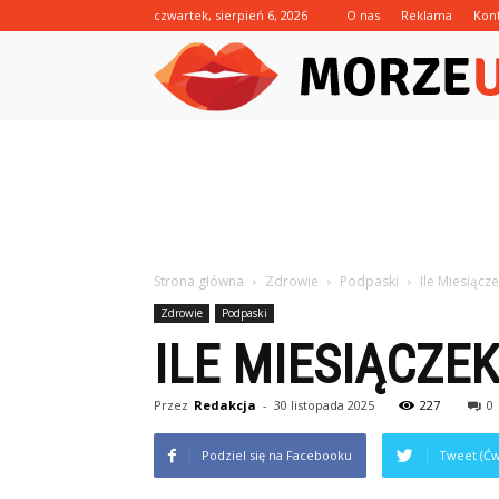
czwartek, sierpień 6, 2026
O nas
Reklama
Kon
Strona główna
Zdrowie
Podpaski
Ile Miesiącze
Zdrowie
Podpaski
ILE MIESIĄCZEK
Przez
Redakcja
-
30 listopada 2025
227
0
Podziel się na Facebooku
Tweet (Ćw