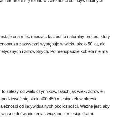
iączek może się różnić w zależności od indywidualnych
staje ona mieć miesiączki. Jest to naturalny proces, który
nopauza zazwyczaj występuje w wieku około 50 lat, ale
netycznych i zdrowotnych. Po menopauzie kobieta nie ma
o zależy od wielu czynników, takich jak wiek, zdrowie i
 spodziewać się około 400-450 miesiączek w okresie
zależności od indywidualnych okoliczności. Ważne jest, aby
je własne doświadczenia związane z miesiączkami.