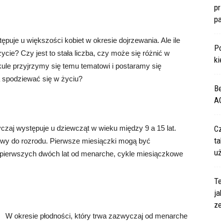
p
p
puje u większości kobiet w okresie dojrzewania. Ale ile
P
cie? Czy jest to stała liczba, czy może się różnić w
ki
ule przyjrzymy się temu tematowi i postaramy się
a spodziewać się w życiu?
B
A
aj występuje u dziewcząt w wieku między 9 a 15 lat.
C
ta
towy do rozrodu. Pierwsze miesiączki mogą być
u
gu pierwszych dwóch lat od menarche, cykle miesiączkowe
Te
ja
z
W okresie płodności, który trwa zazwyczaj od menarche