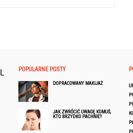
POPULARNE POSTY
P
DOPRACOWANY MAKIJAŻ
U
P
P
JAK ZWRÓCIĆ UWAGĘ KOMUŚ,
K
KTO BRZYDKO PACHNIE?
P
P