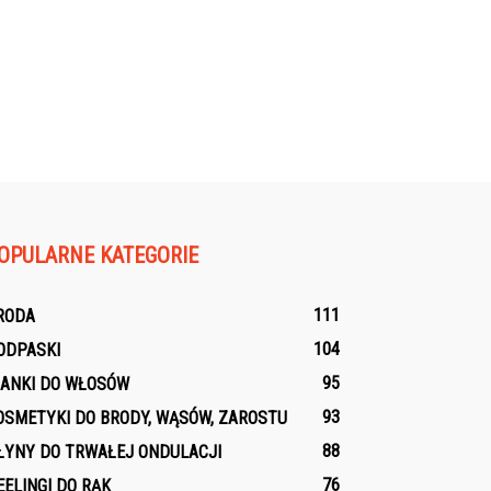
OPULARNE KATEGORIE
111
RODA
104
ODPASKI
95
IANKI DO WŁOSÓW
93
OSMETYKI DO BRODY, WĄSÓW, ZAROSTU
88
ŁYNY DO TRWAŁEJ ONDULACJI
76
EELINGI DO RĄK