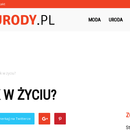
takt
Morzeurody.pl
MODA
URODA
k w życiu?
 W ŻYCIU?
Z
ierkaj) na Twitterze
S