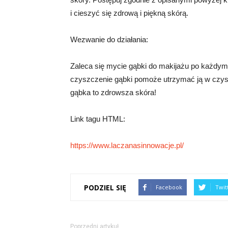
i cieszyć się zdrową i piękną skórą.
Wezwanie do działania:
Zaleca się mycie gąbki do makijażu po każdym 
czyszczenie gąbki pomoże utrzymać ją w czysto
gąbka to zdrowsza skóra!
Link tagu HTML:
https://www.laczanasinnowacje.pl/
PODZIEL SIĘ
Facebook
Twit
Poprzedni artykuł