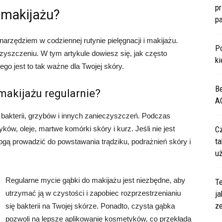
p
 makijażu?
p
arzędziem w codziennej rutynie pielęgnacji i makijażu.
P
zyszczeniu. W tym artykule dowiesz się, jak często
ki
go jest to tak ważne dla Twojej skóry.
B
akijażu regularnie?
A
bakterii, grzybów i innych zanieczyszczeń. Podczas
ków, oleje, martwe komórki skóry i kurz. Jeśli nie jest
C
ta
gą prowadzić do powstawania trądziku, podrażnień skóry i
u
Regularne mycie gąbki do makijażu jest niezbędne, aby
Te
utrzymać ją w czystości i zapobiec rozprzestrzenianiu
ja
z
się bakterii na Twojej skórze. Ponadto, czysta gąbka
pozwoli na lepsze aplikowanie kosmetyków, co przekłada