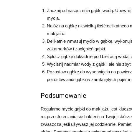
Zacznij od nasączenia gąbki wodą. Upewnij 
mycia.
Nałóż na gąbkę niewielką ilość delikatnego
makijażu.
Delikatnie wmasuj mydło w gąbkę, wykonując
zakamarków i zagłębień gąbki.
Spłucz gąbkę dokładnie pod bieżącą wodą, 
Wyciśnij nadmiar wody z gąbki, ale nie zbyt 
Pozostaw gąbkę do wyschnięcia na powierzch
pozostawiania gąbki w zamkniętych pojemni
Podsumowanie
Regularne mycie gąbki do makijażu jest kluczow
rozprzestrzenianiu się bakterii na Twojej skórz
zwłaszcza jeśli używasz jej codziennie. Pamięta
skóry. Postępuj zgodnie z opisanymi powyżej 