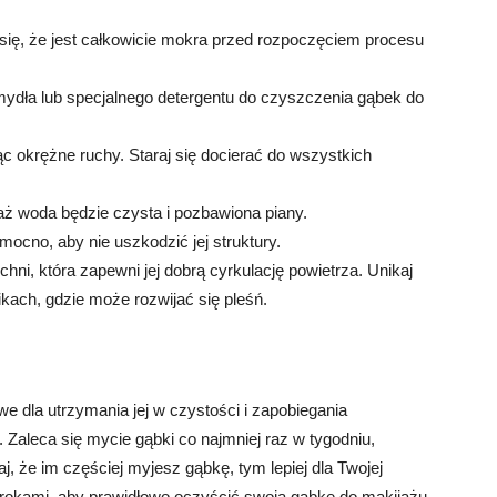
się, że jest całkowicie mokra przed rozpoczęciem procesu
 mydła lub specjalnego detergentu do czyszczenia gąbek do
 okrężne ruchy. Staraj się docierać do wszystkich
aż woda będzie czysta i pozbawiona piany.
mocno, aby nie uszkodzić jej struktury.
ni, która zapewni jej dobrą cyrkulację powietrza. Unikaj
kach, gdzie może rozwijać się pleśń.
e dla utrzymania jej w czystości i zapobiegania
e. Zaleca się mycie gąbki co najmniej raz w tygodniu,
j, że im częściej myjesz gąbkę, tym lepiej dla Twojej
krokami, aby prawidłowo oczyścić swoją gąbkę do makijażu