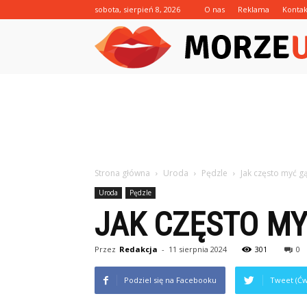
sobota, sierpień 8, 2026
O nas
Reklama
Kontak
Strona główna
Uroda
Pędzle
Jak często myć g
Uroda
Pędzle
JAK CZĘSTO MY
Przez
Redakcja
-
11 sierpnia 2024
301
0
Podziel się na Facebooku
Tweet (Ćw