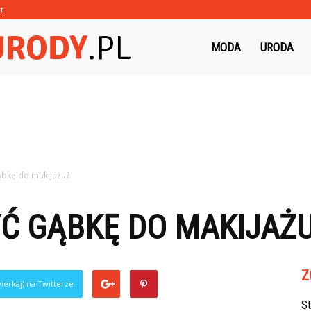
t
Morzeurody.pl
MODA
URODA
ąbkę do makijażu?
Ć GĄBKĘ DO MAKIJAŻ
Z
ierkaj) na Twitterze
S