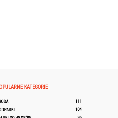
OPULARNE KATEGORIE
111
RODA
104
ODPASKI
95
IANKI DO WŁOSÓW