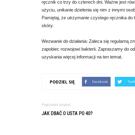
ręcznik co trzy do czterech dni. Ważne jest ró
użyciu, unikanie dzielenia się nim z innymi os
Pamiętaj, że utrzymanie czystego ręcznika do t
skóry.
Wezwanie do działania: Zaleca się regularną zm
zapobiec rozwojowi bakterii. Zapraszamy do od
uzyskania więcej informacji na ten temat.
PODZIEL SIĘ
Facebook
Twit
Poprzedni artykuł
JAK DBAĆ O USTA PO 40?