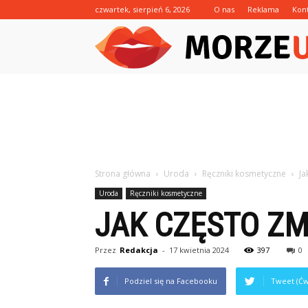
czwartek, sierpień 6, 2026
O nas
Reklama
Kon
Strona główna
Uroda
Ręczniki kosmetyczne
Ja
Uroda
Ręczniki kosmetyczne
JAK CZĘSTO ZM
Przez
Redakcja
-
17 kwietnia 2024
397
0
Podziel się na Facebooku
Tweet (Ćw