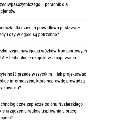
rzeciwpasożytniczego – poradnik dla
acjentów
oduszki dla dzieci a prawidłowa postawa –
edy i czy w ogóle są potrzebne?
ezkolizyjna nawigacja wózków transportowych
GV – technologie czujników i mapowania
zytelność przede wszystkim – jak projektować
blice informacyjne, które naprawdę prowadzą
żytkownika?
chnologiczne zaplecze salonu fryzjerskiego –
kie urządzenia realnie usprawniają pracę
espołu?