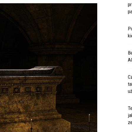
p
p
P
ki
B
A
C
ta
u
Te
ja
z