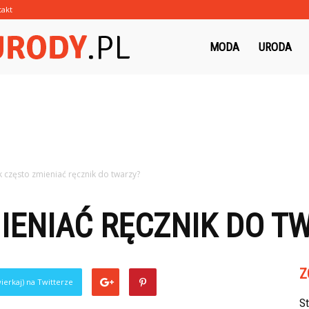
takt
Morzeurody.pl
MODA
URODA
k często zmieniać ręcznik do twarzy?
IENIAĆ RĘCZNIK DO T
Z
ierkaj) na Twitterze
S