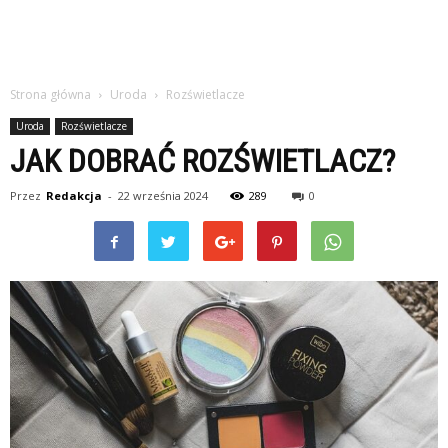
Strona główna
Uroda
Rozświetlacze
Uroda
Rozświetlacze
JAK DOBRAĆ ROZŚWIETLACZ?
Przez
Redakcja
-
22 września 2024
289
0