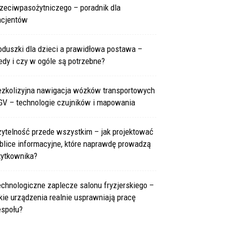
rzeciwpasożytniczego – poradnik dla
acjentów
oduszki dla dzieci a prawidłowa postawa –
edy i czy w ogóle są potrzebne?
ezkolizyjna nawigacja wózków transportowych
GV – technologie czujników i mapowania
zytelność przede wszystkim – jak projektować
blice informacyjne, które naprawdę prowadzą
żytkownika?
chnologiczne zaplecze salonu fryzjerskiego –
kie urządzenia realnie usprawniają pracę
espołu?