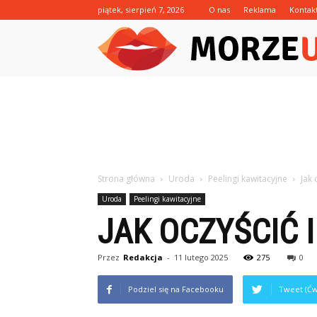
piątek, sierpień 7, 2026
O nas
Reklama
Kontak
Strona główna
Uroda
Peelingi kawitacyjne
Jak 
Uroda
Peelingi kawitacyjne
JAK OCZYŚCIĆ 
Przez
Redakcja
-
11 lutego 2025
275
0
Podziel się na Facebooku
Tweet (Ćw