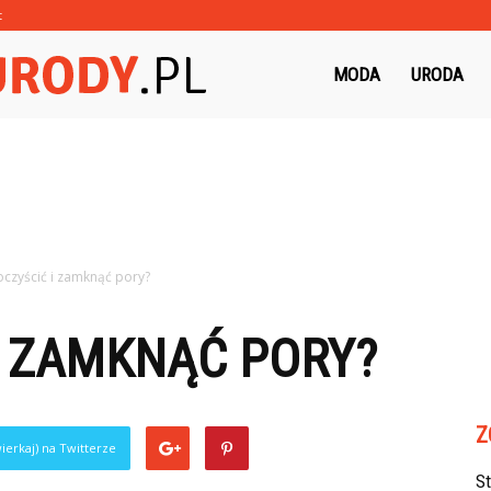
t
Morzeurody.pl
MODA
URODA
oczyścić i zamknąć pory?
I ZAMKNĄĆ PORY?
Z
ierkaj) na Twitterze
S