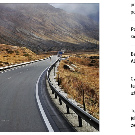
p
p
P
ki
B
A
C
ta
u
Te
ja
z