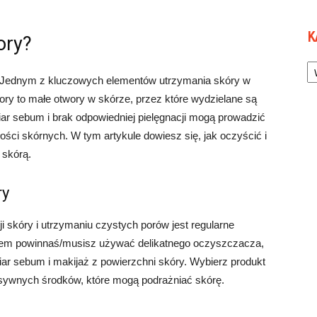
K
ory?
Ka
b. Jednym z kluczowych elementów utrzymania skóry w
Pory to małe otwory w skórze, przez które wydzielane są
iar sebum i brak odpowiedniej pielęgnacji mogą prowadzić
ści skórnych. W tym artykule dowiesz się, jak oczyścić i
 skórą.
ry
 skóry i utrzymaniu czystych porów jest regularne
orem powinnaś/musisz używać delikatnego oczyszczacza,
r sebum i makijaż z powierzchni skóry. Wybierz produkt
resywnych środków, które mogą podrażniać skórę.