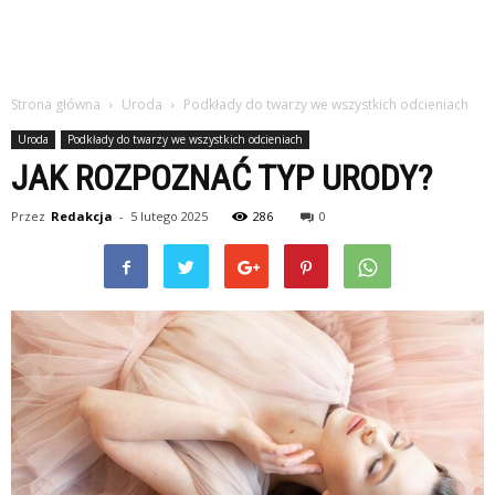
Strona główna
Uroda
Podkłady do twarzy we wszystkich odcieniach
Uroda
Podkłady do twarzy we wszystkich odcieniach
JAK ROZPOZNAĆ TYP URODY?
Przez
Redakcja
-
5 lutego 2025
286
0