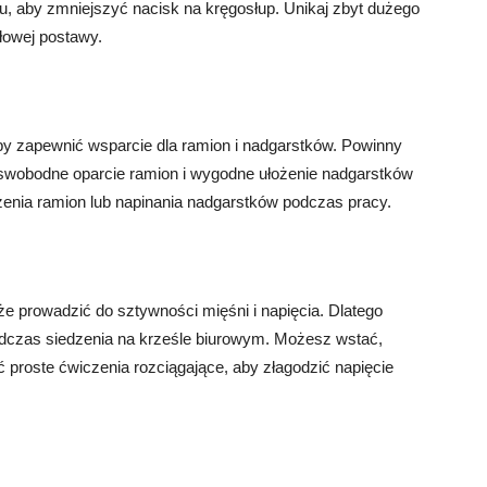
łu, aby zmniejszyć nacisk na kręgosłup. Unikaj zbyt dużego
łowej postawy.
by zapewnić wsparcie dla ramion i nadgarstków. Powinny
 swobodne oparcie ramion i wygodne ułożenie nadgarstków
zenia ramion lub napinania nadgarstków podczas pracy.
że prowadzić do sztywności mięśni i napięcia. Dlatego
podczas siedzenia na krześle biurowym. Możesz wstać,
ć proste ćwiczenia rozciągające, aby złagodzić napięcie