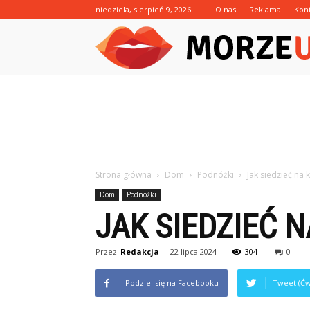
niedziela, sierpień 9, 2026
O nas
Reklama
Kon
Strona główna
Dom
Podnóżki
Jak siedzieć na
Dom
Podnóżki
JAK SIEDZIEĆ 
Przez
Redakcja
-
22 lipca 2024
304
0
Podziel się na Facebooku
Tweet (Ćw