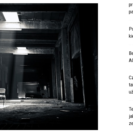
p
p
P
ki
B
A
C
ta
u
Te
ja
z