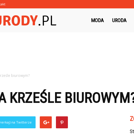
takt
Morzeurody.pl
MODA
URODA
 krześle biurowym?
NA KRZEŚLE BIUROWYM
Z
ierkaj) na Twitterze
S