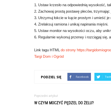
1. Ustaw krzesło na odpowiednią wysokość, tak
2. Zachowaj prostą postawę pleców, trzymając je
3. Utrzymuj łokcie w kącie prostym i umieść je 
4. Zrelaksuj ramiona i unikaj napinania mięśni.
5. Ustaw monitor na wysokości oczu, aby unik
6. Regularnie wykonuj przerwy i rozciągaj się,
Link tagu HTML
do strony https://targidomiogrod
Targi Dom i Ogród
PODZIEL SIĘ
Facebook
Twit
Poprzedni artykuł
W CZYM MOCZYĆ PĘDZEL DO ŻELU?