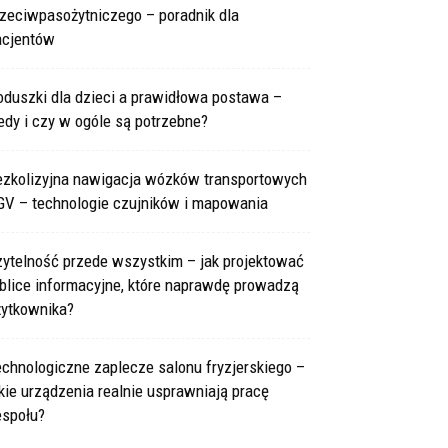
rzeciwpasożytniczego – poradnik dla
acjentów
oduszki dla dzieci a prawidłowa postawa –
edy i czy w ogóle są potrzebne?
ezkolizyjna nawigacja wózków transportowych
GV – technologie czujników i mapowania
zytelność przede wszystkim – jak projektować
blice informacyjne, które naprawdę prowadzą
żytkownika?
chnologiczne zaplecze salonu fryzjerskiego –
kie urządzenia realnie usprawniają pracę
espołu?