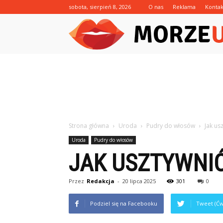
sobota, sierpień 8, 2026
O nas
Reklama
Kontak
Strona główna
Uroda
Pudry do włosów
Jak u
Uroda
Pudry do włosów
JAK USZTYWNI
Przez
Redakcja
-
20 lipca 2025
301
0
Podziel się na Facebooku
Tweet (Ćw