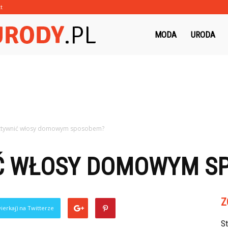
t
Morzeurody.pl
MODA
URODA
sztywnić włosy domowym sposobem?
Ć WŁOSY DOMOWYM S
Z
ierkaj) na Twitterze
S