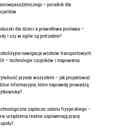
rzeciwpasożytniczego – poradnik dla
acjentów
oduszki dla dzieci a prawidłowa postawa –
edy i czy w ogóle są potrzebne?
ezkolizyjna nawigacja wózków transportowych
GV – technologie czujników i mapowania
zytelność przede wszystkim – jak projektować
blice informacyjne, które naprawdę prowadzą
żytkownika?
chnologiczne zaplecze salonu fryzjerskiego –
kie urządzenia realnie usprawniają pracę
espołu?