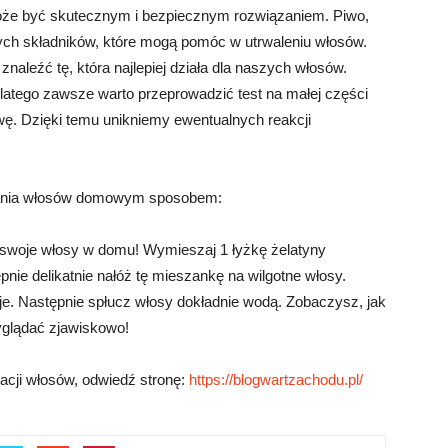
 być skutecznym i bezpiecznym rozwiązaniem. Piwo,
alnych składników, które mogą pomóc w utrwaleniu włosów.
aleźć tę, która najlepiej działa dla naszych włosów.
dlatego zawsze warto przeprowadzić test na małej części
wę. Dzięki temu unikniemy ewentualnych reakcji
dzania włosów domowym sposobem:
 swoje włosy w domu! Wymieszaj 1 łyżkę żelatyny
pnie delikatnie nałóż tę mieszankę na wilgotne włosy.
eje. Następnie spłucz włosy dokładnie wodą. Zobaczysz, jak
wyglądać zjawiskowo!
acji włosów, odwiedź stronę:
https://blogwartzachodu.pl/