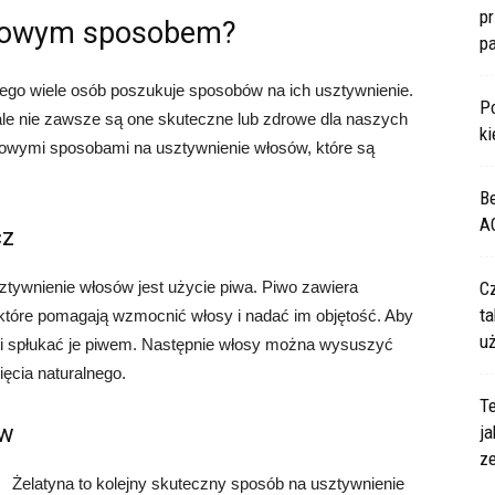
p
omowym sposobem?
p
ego wiele osób poszukuje sposobów na ich usztywnienie.
P
 ale nie zawsze są one skuteczne lub zdrowe dla naszych
ki
mowymi sposobami na usztywnienie włosów, które są
B
A
cz
tywnienie włosów jest użycie piwa. Piwo zawiera
C
ta
a, które pomagają wzmocnić włosy i nadać im objętość. Aby
u
 i spłukać je piwem. Następnie włosy można wysuszyć
ęcia naturalnego.
Te
ów
ja
z
Żelatyna to kolejny skuteczny sposób na usztywnienie