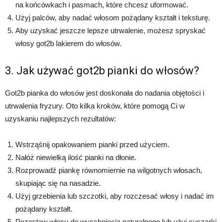
na końcówkach i pasmach, które chcesz uformować.
Użyj palców, aby nadać włosom pożądany kształt i teksturę.
Aby uzyskać jeszcze lepsze utrwalenie, możesz spryskać
włosy got2b lakierem do włosów.
3. Jak używać got2b pianki do włosów?
Got2b pianka do włosów jest doskonała do nadania objętości i
utrwalenia fryzury. Oto kilka kroków, które pomogą Ci w
uzyskaniu najlepszych rezultatów:
Wstrząśnij opakowaniem pianki przed użyciem.
Nałóż niewielką ilość pianki na dłonie.
Rozprowadź piankę równomiernie na wilgotnych włosach,
skupiając się na nasadzie.
Użyj grzebienia lub szczotki, aby rozczesać włosy i nadać im
pożądany kształt.
Pozostaw włosy do wyschnięcia naturalnego lub użyj suszarki