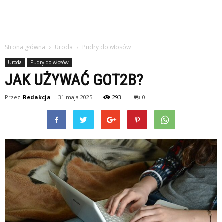
Strona główna
Uroda
Pudry do włosów
Uroda
Pudry do włosów
JAK UŻYWAĆ GOT2B?
Przez
Redakcja
-
31 maja 2025
293
0