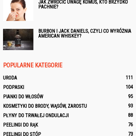
JAK ZWRÓCIĆ UWAGĘ KOMUŚ, KTO BRZYDKO
PACHNIE?
BURBON I JACK DANIELS, CZYLI CO WYRÓŻNIA
AMERICAN WHISKEY?
POPULARNE KATEGORIE
111
URODA
104
PODPASKI
95
PIANKI DO WŁOSÓW
93
KOSMETYKI DO BRODY, WĄSÓW, ZAROSTU
88
PŁYNY DO TRWAŁEJ ONDULACJI
76
PEELINGI DO RĄK
73
PEELINGI DO STÓP