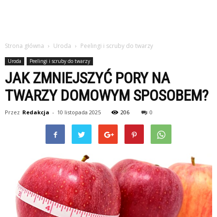
Strona główna
Uroda
Peelingi i scruby do twarzy
Uroda
Peelingi i scruby do twarzy
JAK ZMNIEJSZYĆ PORY NA
TWARZY DOMOWYM SPOSOBEM?
Przez
Redakcja
-
10 listopada 2025
206
0