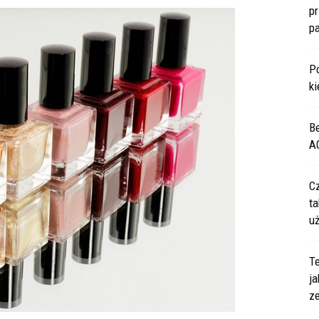
p
p
P
ki
B
A
C
ta
u
Te
ja
z