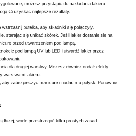
zygotowane, możesz przystąpić do nakładania lakieru
gą Ci uzyskać najlepsze rezultaty:
 wstrząśnij butelką, aby składniki się połączyły.
, starając się unikać skórek. Jeśli lakier dostanie się na
nicure przed utwardzeniem pod lampą.
nokcie pod lampą UV lub LED i utwardź lakier przez
opakowaniu.
zania dla drugiej warstwy. Możesz również dodać efekty
zy warstwami lakieru.
, aby zabezpieczyć manicure i nadać mu połysk. Ponownie
?
jdłużej, warto przestrzegać kilku prostych zasad