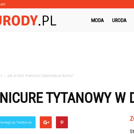
takt
Morzeurody.pl
MODA
URODA
ci
Jak zrobić manicure tytanowy w domu?
ANICURE TYTANOWY W
Z
ierkaj) na Twitterze
S