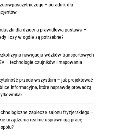
rzeciwpasożytniczego – poradnik dla
acjentów
oduszki dla dzieci a prawidłowa postawa –
edy i czy w ogóle są potrzebne?
ezkolizyjna nawigacja wózków transportowych
GV – technologie czujników i mapowania
zytelność przede wszystkim – jak projektować
blice informacyjne, które naprawdę prowadzą
żytkownika?
chnologiczne zaplecze salonu fryzjerskiego –
kie urządzenia realnie usprawniają pracę
espołu?