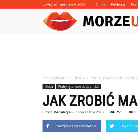
czwartek, sierpień 6, 2026
O nas
Reklama
Kon
Strona główna
Uroda
Pudry tytanowe do paznok
Uroda
Pudry tytanowe do paznokci
JAK ZROBIĆ M
Przez
Redakcja
-
15 września 2025
251
0
Podziel się na Facebooku
Tweet (Ćw