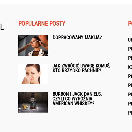
POPULARNE POSTY
P
DOPRACOWANY MAKIJAŻ
U
P
P
JAK ZWRÓCIĆ UWAGĘ KOMUŚ,
K
KTO BRZYDKO PACHNIE?
P
P
BURBON I JACK DANIELS,
P
CZYLI CO WYRÓŻNIA
AMERICAN WHISKEY?
P
P