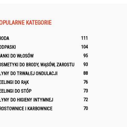
OPULARNE KATEGORIE
111
RODA
104
ODPASKI
95
IANKI DO WŁOSÓW
93
OSMETYKI DO BRODY, WĄSÓW, ZAROSTU
88
ŁYNY DO TRWAŁEJ ONDULACJI
76
EELINGI DO RĄK
73
EELINGI DO STÓP
72
ŁYNY DO HIGIENY INTYMNEJ
70
ROSTOWNICE I KARBOWNICE