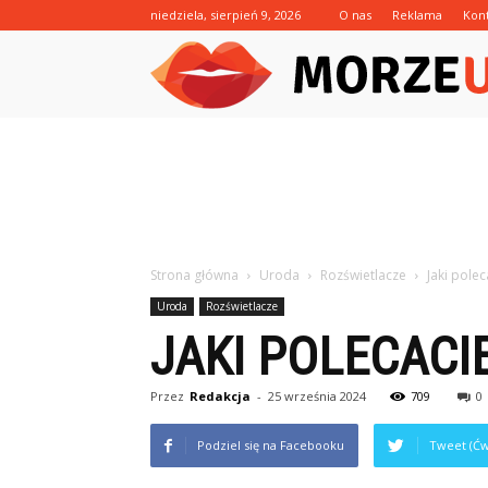
niedziela, sierpień 9, 2026
O nas
Reklama
Kon
Strona główna
Uroda
Rozświetlacze
Jaki pole
Uroda
Rozświetlacze
JAKI POLECAC
Przez
Redakcja
-
25 września 2024
709
0
Podziel się na Facebooku
Tweet (Ćw