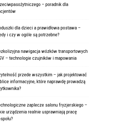
rzeciwpasożytniczego – poradnik dla
acjentów
oduszki dla dzieci a prawidłowa postawa –
edy i czy w ogóle są potrzebne?
ezkolizyjna nawigacja wózków transportowych
GV – technologie czujników i mapowania
zytelność przede wszystkim – jak projektować
blice informacyjne, które naprawdę prowadzą
żytkownika?
chnologiczne zaplecze salonu fryzjerskiego –
kie urządzenia realnie usprawniają pracę
espołu?