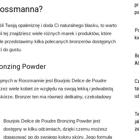
p
 Rossmanna?
p
li Twoją opaleniznę i doda Ci naturalnego blasku, to warto
P
 tej znajdziesz wiele różnych marek i produktów, które
ki
le przedstawimy kilka polecanych bronzerów dostępnych
 do gustu.
B
A
Bronzing Powder
pnych w Rossmannie jest Bourjois Delice de Poudre
C
ta
rzez wiele kobiet ze względu na swoją lekką i jedwabistą
u
a skórze. Bronzer ten ma również delikatny, czekoladowy
Te
Bourjois Delice de Poudre Bronzing Powder jest
ja
z
dostępny w kilku odcieniach, dzięki czemu możesz
dopasować go do swojego koloru skóry. Jego formuła