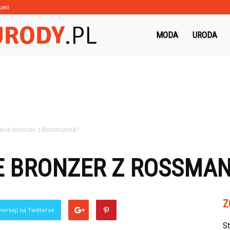
takt
Morzeurody.pl
MODA
URODA
cacie bronzer z Rossmanna?
IE BRONZER Z ROSSMA
Z
ierkaj) na Twitterze
S