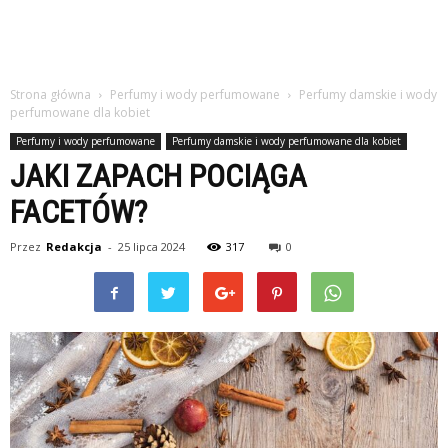
Strona główna
Perfumy i wody perfumowane
Perfumy damskie i wody
perfumowane dla kobiet
Perfumy i wody perfumowane
Perfumy damskie i wody perfumowane dla kobiet
JAKI ZAPACH POCIĄGA
FACETÓW?
Przez
Redakcja
-
25 lipca 2024
317
0