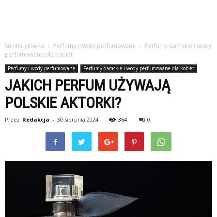
Strona główna
Perfumy i wody perfumowane
Perfumy damskie i wody
perfumowane dla kobiet
Perfumy i wody perfumowane
Perfumy damskie i wody perfumowane dla kobiet
JAKICH PERFUM UŻYWAJĄ
POLSKIE AKTORKI?
Przez
Redakcja
-
30 sierpnia 2024
364
0