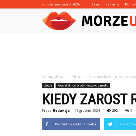
sobota, sierpień 8, 2026
O nas
Reklama
Kontak
Strona główna
Uroda
Kosmetyki do brody, wąsów
Uroda
Kosmetyki do brody, wąsów, zarostu
KIEDY ZAROST 
Przez
Redakcja
-
15 grudnia 2024
292
0
Podziel się na Facebooku
Tweet (Ćw