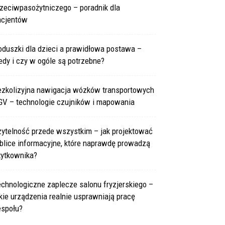
rzeciwpasożytniczego – poradnik dla
acjentów
oduszki dla dzieci a prawidłowa postawa –
edy i czy w ogóle są potrzebne?
ezkolizyjna nawigacja wózków transportowych
GV – technologie czujników i mapowania
zytelność przede wszystkim – jak projektować
blice informacyjne, które naprawdę prowadzą
żytkownika?
chnologiczne zaplecze salonu fryzjerskiego –
kie urządzenia realnie usprawniają pracę
espołu?