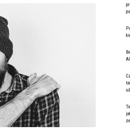
p
p
P
ki
B
A
C
ta
u
Te
ja
z