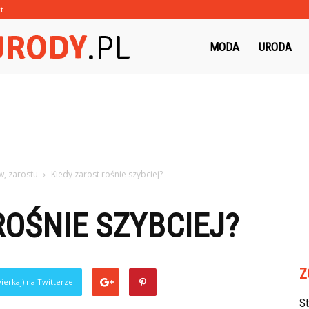
t
Morzeurody.pl
MODA
URODA
, zarostu
Kiedy zarost rośnie szybciej?
ROŚNIE SZYBCIEJ?
Z
ierkaj) na Twitterze
S