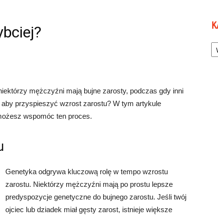
K
ybciej?
Ka
niektórzy mężczyźni mają bujne zarosty, podczas gdy inni
 aby przyspieszyć wzrost zarostu? W tym artykule
ak możesz wspomóc ten proces.
u
Genetyka odgrywa kluczową rolę w tempo wzrostu
zarostu. Niektórzy mężczyźni mają po prostu lepsze
predyspozycje genetyczne do bujnego zarostu. Jeśli twój
ojciec lub dziadek miał gęsty zarost, istnieje większe