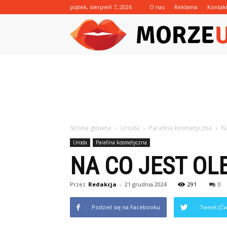
piątek, sierpień 7, 2026
O nas
Reklama
Kontak
Strona główna
Uroda
Parafina kosmetyczna
N
Uroda
Parafina kosmetyczna
NA CO JEST OL
Przez
Redakcja
-
21 grudnia 2024
291
0
Podziel się na Facebooku
Tweet (Ćw