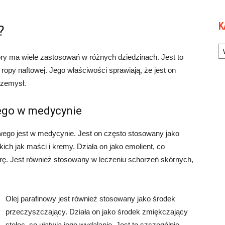
K
?
Ka
óry ma wiele zastosowań w różnych dziedzinach. Jest to
 ropy naftowej. Jego właściwości sprawiają, że jest on
rzemysł.
ego w medycynie
ego jest w medycynie. Jest on często stosowany jako
ich jak maści i kremy. Działa on jako emolient, co
ę. Jest również stosowany w leczeniu schorzeń skórnych,
Olej parafinowy jest również stosowany jako środek
przeczyszczający. Działa on jako środek zmiękczający
stolec, co ułatwia jego wydalanie. Jest to szczególnie