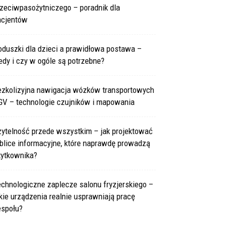
rzeciwpasożytniczego – poradnik dla
acjentów
oduszki dla dzieci a prawidłowa postawa –
edy i czy w ogóle są potrzebne?
ezkolizyjna nawigacja wózków transportowych
GV – technologie czujników i mapowania
zytelność przede wszystkim – jak projektować
blice informacyjne, które naprawdę prowadzą
żytkownika?
chnologiczne zaplecze salonu fryzjerskiego –
kie urządzenia realnie usprawniają pracę
espołu?