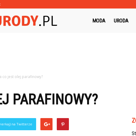
t
Morzeurody.pl
MODA
URODA
a co jest olej parafinowy?
EJ PARAFINOWY?
Z
ierkaj) na Twitterze
S