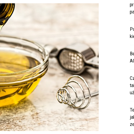
p
p
P
ki
B
A
C
ta
u
Te
ja
z