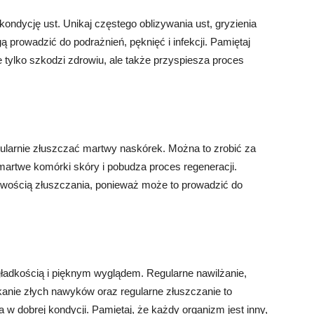
ndycję ust. Unikaj częstego oblizywania ust, gryzienia
prowadzić do podrażnień, pęknięć i infekcji. Pamiętaj
e tylko szkodzi zdrowiu, ale także przyspiesza proces
gularnie złuszczać martwy naskórek. Można to zrobić za
martwe komórki skóry i pobudza proces regeneracji.
liwością złuszczania, ponieważ może to prowadzić do
gładkością i pięknym wyglądem. Regularne nawilżanie,
kanie złych nawyków oraz regularne złuszczanie to
w dobrej kondycji. Pamiętaj, że każdy organizm jest inny,