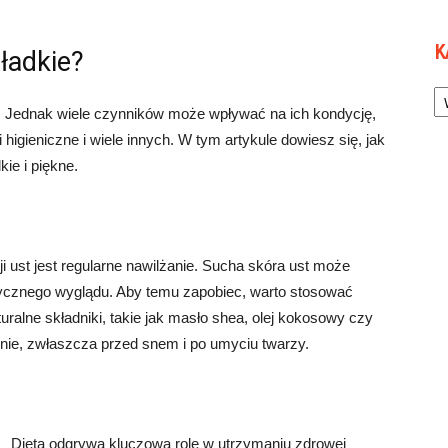
K
gładkie?
Ka
h. Jednak wiele czynników może wpływać na ich kondycję,
 higieniczne i wiele innych. W tym artykule dowiesz się, jak
ie i piękne.
 ust jest regularne nawilżanie. Sucha skóra ust może
etycznego wyglądu. Aby temu zapobiec, warto stosować
uralne składniki, takie jak masło shea, olej kokosowy czy
nnie, zwłaszcza przed snem i po umyciu twarzy.
Dieta odgrywa kluczową rolę w utrzymaniu zdrowej