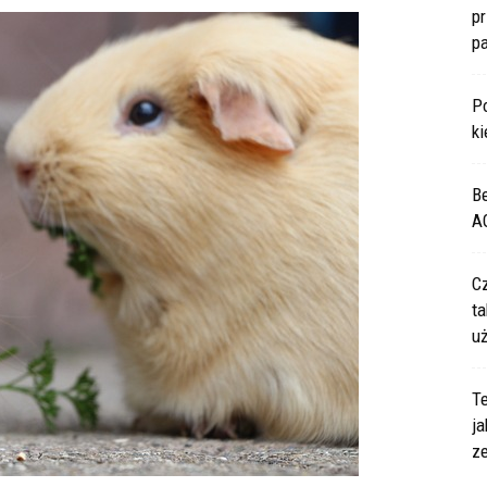
p
p
P
ki
B
A
C
ta
u
Te
ja
z