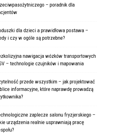
rzeciwpasożytniczego – poradnik dla
acjentów
oduszki dla dzieci a prawidłowa postawa –
edy i czy w ogóle są potrzebne?
ezkolizyjna nawigacja wózków transportowych
GV – technologie czujników i mapowania
zytelność przede wszystkim – jak projektować
blice informacyjne, które naprawdę prowadzą
żytkownika?
chnologiczne zaplecze salonu fryzjerskiego –
kie urządzenia realnie usprawniają pracę
espołu?