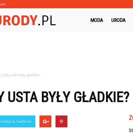
takt
Morzeurody.pl
MODA
URODA
 żeby usta były gładkie?
Y USTA BYŁY GŁADKIE?
Z
ierkaj) na Twitterze
S