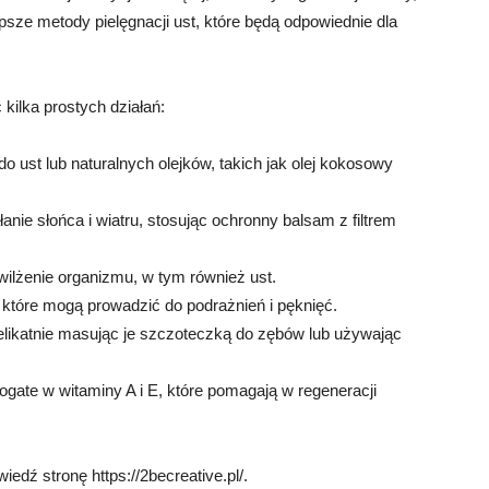
psze metody pielęgnacji ust, które będą odpowiednie dla
ilka prostych działań:
o ust lub naturalnych olejków, takich jak olej kokosowy
łanie słońca i wiatru, stosując ochronny balsam z filtrem
wilżenie organizmu, w tym również ust.
 które mogą prowadzić do podrażnień i pęknięć.
elikatnie masując je szczoteczką do zębów lub używając
ogate w witaminy A i E, które pomagają w regeneracji
iedź stronę https://2becreative.pl/.