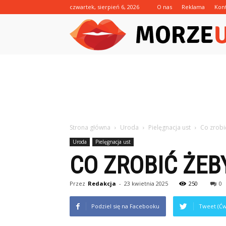
czwartek, sierpień 6, 2026
O nas
Reklama
Kon
Strona główna
Uroda
Pielęgnacja ust
Co zrobić
Uroda
Pielęgnacja ust
CO ZROBIĆ ŻEB
Przez
Redakcja
-
23 kwietnia 2025
250
0
Podziel się na Facebooku
Tweet (Ćw