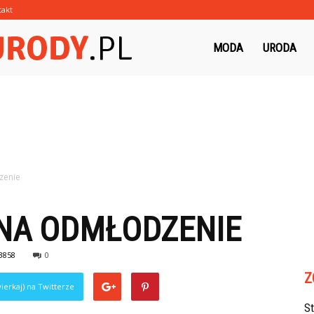
takt
Morzeurody.pl
MODA
URODA
zenie
NA ODMŁODZENIE
3858
0
Z
ierkaj) na Twitterze
S