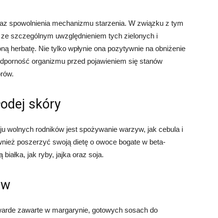
raz spowolnienia mechanizmu starzenia. W związku z tym
a, ze szczególnym uwzględnieniem tych zielonych i
ą herbatę. Nie tylko wpłynie ona pozytywnie na obniżenie
odporność organizmu przed pojawieniem się stanów
rów.
odej skóry
wolnych rodników jest spożywanie warzyw, jak cebula i
wnież poszerzyć swoją dietę o owoce bogate w beta-
iałka, jak ryby, jajka oraz soja.
ów
warde zawarte w margarynie, gotowych sosach do