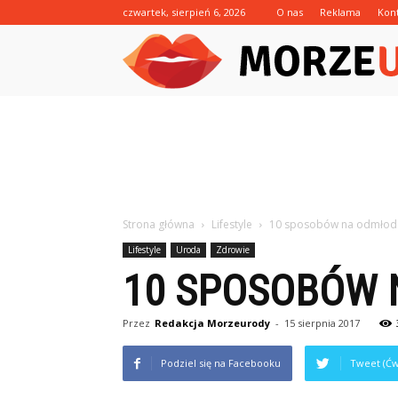
czwartek, sierpień 6, 2026
O nas
Reklama
Kon
Strona główna
Lifestyle
10 sposobów na odmłod
Lifestyle
Uroda
Zdrowie
10 SPOSOBÓW 
Przez
Redakcja Morzeurody
-
15 sierpnia 2017
Podziel się na Facebooku
Tweet (Ćw