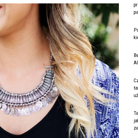
p
p
P
ki
B
A
C
ta
u
Te
ja
z