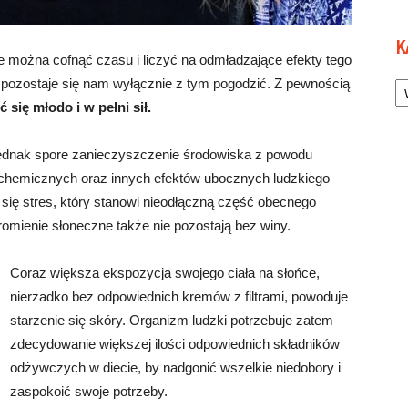
K
e można cofnąć czasu i liczyć na odmładzające efekty tego
Ka
i pozostaje się nam wyłącznie z tym pogodzić. Z pewnością
ć się młodo i w pełni sił.
ednak spore zanieczyszczenie środowiska z powodu
 chemicznych oraz innych efektów ubocznych ludzkiego
a się stres, który stanowi nieodłączną część obecnego
mienie słoneczne także nie pozostają bez winy.
Coraz większa ekspozycja swojego ciała na słońce,
nierzadko bez odpowiednich kremów z filtrami, powoduje
starzenie się skóry. Organizm ludzki potrzebuje zatem
zdecydowanie większej ilości odpowiednich składników
odżywczych w diecie, by nadgonić wszelkie niedobory i
zaspokoić swoje potrzeby.