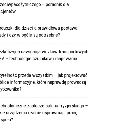
rzeciwpasożytniczego – poradnik dla
acjentów
oduszki dla dzieci a prawidłowa postawa –
edy i czy w ogóle są potrzebne?
ezkolizyjna nawigacja wózków transportowych
GV – technologie czujników i mapowania
zytelność przede wszystkim – jak projektować
blice informacyjne, które naprawdę prowadzą
żytkownika?
chnologiczne zaplecze salonu fryzjerskiego –
kie urządzenia realnie usprawniają pracę
espołu?